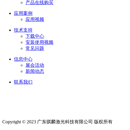
产品在线购买
应用案例
应用视频
技术支持
下载中心
安装使用视频
常见问题
信息中心
展会活动
新闻动态
联系我们
Friendship link:
激光焊锡机
|
湿化机
|
气体检测仪厂家
|
碳带
分切机
|
切向流超滤系统
|
深圳无尘布厂家
|
工业防潮柜
|
云
南钢结构工程
|
上海展台设计
|
货车油量监控
|
M12连接器
|
CE认证
|
自动化点胶
|
Copyright © 2023 广东骐麟激光科技有限公司 版权所有