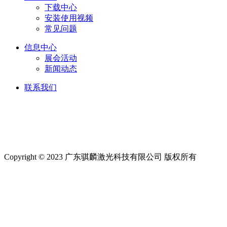
下载中心
安装使用视频
常见问题
信息中心
展会活动
新闻动态
联系我们
Friendship link:
激光焊锡机
|
湿化机
|
气体检测仪厂家
|
碳带
分切机
|
切向流超滤系统
|
深圳无尘布厂家
|
工业防潮柜
|
云
南钢结构工程
|
上海展台设计
|
货车油量监控
|
M12连接器
|
CE认证
|
自动化点胶
|
Copyright © 2023 广东骐麟激光科技有限公司 版权所有