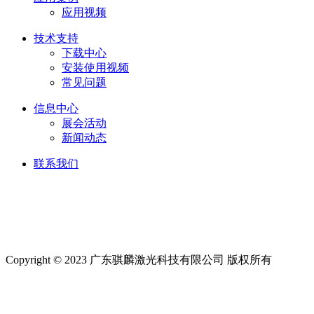
应用视频
技术支持
下载中心
安装使用视频
常见问题
信息中心
展会活动
新闻动态
联系我们
Friendship link:
激光焊锡机
|
湿化机
|
气体检测仪厂家
|
碳带
分切机
|
切向流超滤系统
|
深圳无尘布厂家
|
工业防潮柜
|
云
南钢结构工程
|
上海展台设计
|
货车油量监控
|
M12连接器
|
CE认证
|
自动化点胶
|
Copyright © 2023 广东骐麟激光科技有限公司 版权所有